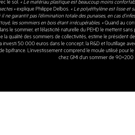
vec le sol.
« Le matériau plastique est beaucoup moins confortabl
sectes »
explique Philippe Delbos.
« Le polyéthylène est lisse et 
il ne garantit pas l’élimination totale des punaises, en cas d’infes
ttoyé, les sommiers en bois étant irrécupérables. »
Quand au confo
dans le sommier, et l’élasticité naturelle du PEHD le mettent sans
e la qualité des sommiers de collectivités, estime le président de
 investi 50 000 euros dans le concept, la R&D et l’outillage ave
 de bpifrance. L’investissement comprend le moule utilisé pour l
chez GMI d’un sommier de 90×200 po