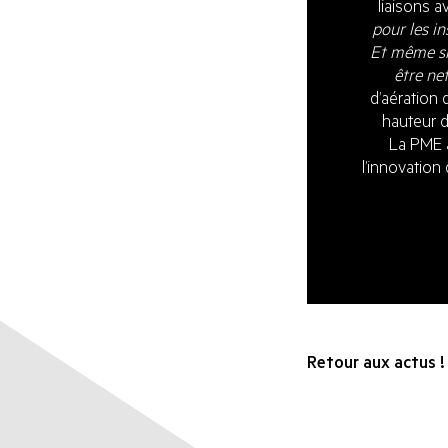
liaisons a
pour les in
Et même si 
être ne
d’aération 
hauteur d
La PME a
l’innovation
Retour aux actus !