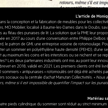
L’article de Moni
ans la conception et la fabrication de meubles pour les collectiv
es, MCI Mobilier, localisé à Baume-les-Dames dans le Doubs, sava
s au fléau des punaises de lit. La solution que la PME leur prop
inée en 2017 au cours d’une conversation entre Philippe Delbos 
lard, le patron de GMI, une entreprise voisine de rotomoulage. P
ter un sommier en polyéthylène haute densité (PEHD), d’une seu
it au maximum les coins et les interstices ou se nichent et se re
tes? Les deux partenaires industriels ont mis au point leur innov
revet en 2018, validé en 2021. Les premiers clients ont été livr
 sommiers « antipunaises » rotomoulés ont déjà été achetés p
rs sociaux ou la centrale d’achat Manutan Collectivités.
« Nous 
rs, même si il est impossible de quantifier l’impact sur les punais
Matériau s
atre pieds cylindrique du sommier sont réduit au strict minimum e