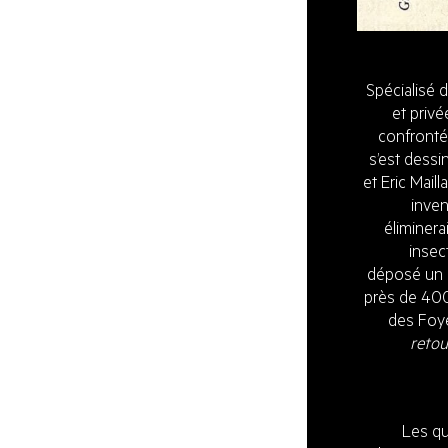
Spécialisé d
et privé
confronté
s’est dess
et Eric Mail
inven
éliminera
insec
déposé un b
près de 400
des Foye
retou
Les qu