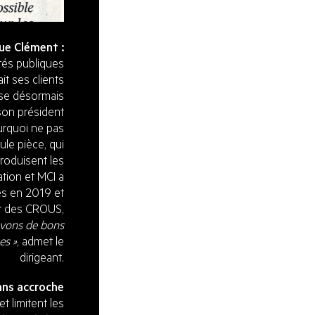
que Clément :
ités publiques
it ses clients
ose désormais
son président
ourquoi ne pas
le pièce, qui
produisent les
ation et MCI a
és en 2019 et
ar des CROUS,
avons de bons
es »
, admet le
dirigeant.
ans accroche
t limitent les