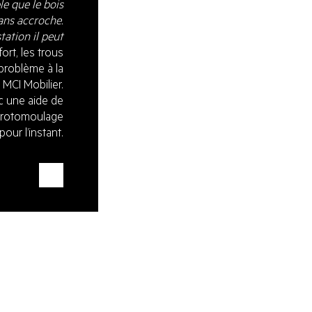
e que le bois
sans accroche.
tation il peut
rt, les trous
 problème à la
 MCI Mobilier.
c une aide de
e rotomoulage
ur l’instant.